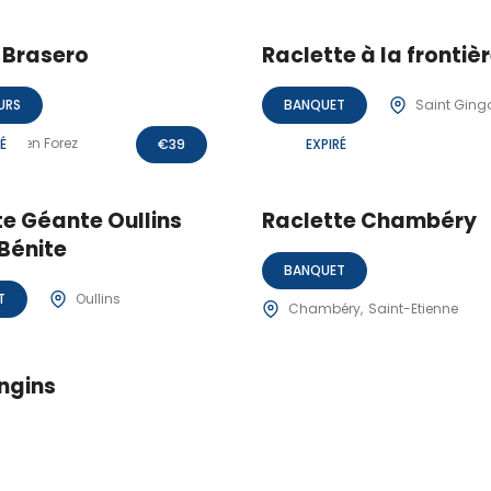
 Brasero
Raclette à la frontiè
URS
BANQUET
Saint Ging
rde en Forez
É
€
39
EXPIRÉ
te Géante Oullins
Raclette Chambéry
-Bénite
BANQUET
T
Oullins
Chambéry
Saint-Etienne
angins