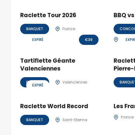
Raclette Tour 2026
BBQ vs
BANQUET
France
CONCO
Bellega
EXPIRÉ
€
39
EXPIR
Tartiflette Géante
Raclet
Valenciennes
Pierre
BANQUET
Valenciennes
BANQUE
EXPIRÉ
Raclette World Record
Les Fr
France
BANQUET
Saint-Etienne