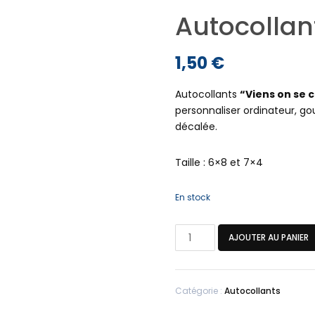
Autocollan
1,50
€
Autocollants
“Viens on se c
personnaliser ordinateur, g
décalée.
Taille : 6×8 et 7×4
En stock
quantité
AJOUTER AU PANIER
de
Autocollants
(2
Catégorie :
Autocollants
formes)