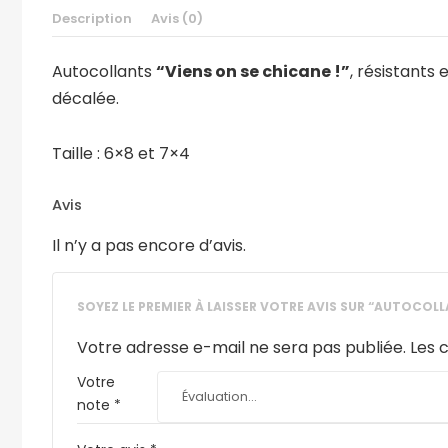
Description
Avis (0)
Autocollants
“Viens on se chicane !”
, résistants
décalée.
Taille : 6×8 et 7×4
Avis
Il n’y a pas encore d’avis.
SOYEZ LE PREMIER À LAISSER VOTRE AVIS SUR “AUTOCOL
Votre adresse e-mail ne sera pas publiée.
Les 
Votre
note
*