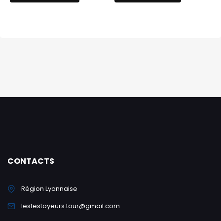
a
plusieurs
variations.
Les
options
peuvent
être
choisies
sur
la
page
du
produit
CONTACTS
Région Lyonnaise
lesfestoyeurs.tour@gmail.com