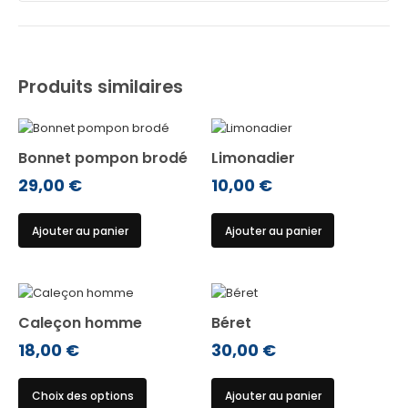
Produits similaires
Bonnet pompon brodé
Limonadier
29,00
€
10,00
€
Ajouter au panier
Ajouter au panier
Caleçon homme
Béret
18,00
€
30,00
€
Ce
Choix des options
Ajouter au panier
produit