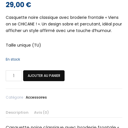
29,00
€
Casquette noire classique avec broderie frontale « Viens
on se CHICANE ! ». Un design sobre et percutant, idéal pour
afficher un style affirmé avec une touche d’humour.
Taille unique (TU)
En stock
quantité
AJOUTER AU PANIER
de
Casquette
brodée
Catégorie :
Accessoires
fermée
Description
Avis (0)
Casquette noire classique avec broderie frontale «