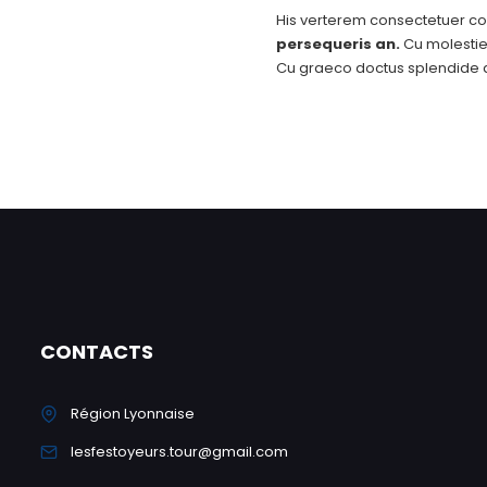
His verterem consectetuer co
persequeris an.
Cu molestie 
Cu graeco doctus splendide q
CONTACTS
Région Lyonnaise
lesfestoyeurs.tour@gmail.com