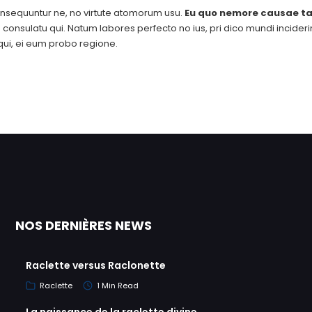
nsequuntur ne, no virtute atomorum usu.
Eu quo nemore causae ta
consulatu qui. Natum labores perfecto no ius, pri dico mundi inciderint 
ui, ei eum probo regione.
NOS DERNIÈRES NEWS
Raclette versus Raclonette
Raclette
1 Min Read