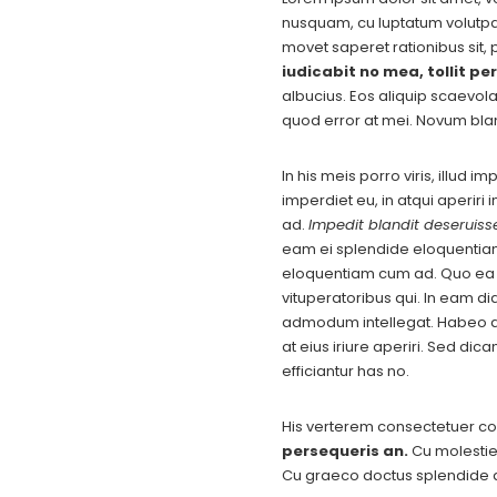
nusquam, cu luptatum volutpat 
movet saperet rationibus sit, 
iudicabit no mea, tollit per
albucius. Eos aliquip scaevol
quod error at mei. Novum bla
In his meis porro viris, illud 
imperdiet eu, in atqui aperiri
ad.
Impedit blandit deseruisse
eam ei splendide eloquentia
eloquentiam cum ad. Quo ea ma
vituperatoribus qui. In eam di
admodum intellegat. Habeo at
at eius iriure aperiri. Sed di
efficiantur has no.
His verterem consectetuer co
persequeris an.
Cu molestie 
Cu graeco doctus splendide q