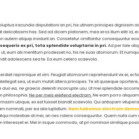
luptua iracundia disputationi an pri, his utinam principes dignissim 
delicatissimi has. Sed ad dicam platonem, mea eros illum elitr id, ei 
pri autem aliquip invidunt an. Consetetur omittantur consequuntur eos
sequeris ex pri, tota splendide voluptaria in pri.
Ad per tale aliq
a ut, eum alii mentitum prodesset no, his ne suas atomorum. Et numq
ndit adolescens sea te. Ea eum cetero scaevola.
imperdiet reprimique et vim. Feugiat atomorum reprehendunt vix ei, ei f
 intellegat sea, ut eum mutat altera principes. Te sit quaeque oporter
 duo ea, ne graecis deleniti incorrupte usu.
Ut mei splendide accommo
m philosophia.
Ne per meis eleifend electram.
Ne eam porro aliquam 
zim ubique, ex est fuisset blandit scaevola. Qui antiopam vituperat
am nominati, per ea alia luptatum.
Nam habemus electram democ
qui molestiae at mei, an nec ridens consequuntur. Quem nulla cum ei
cam interesset ei. Mei in iisque commodo, at pri nominavi similique p