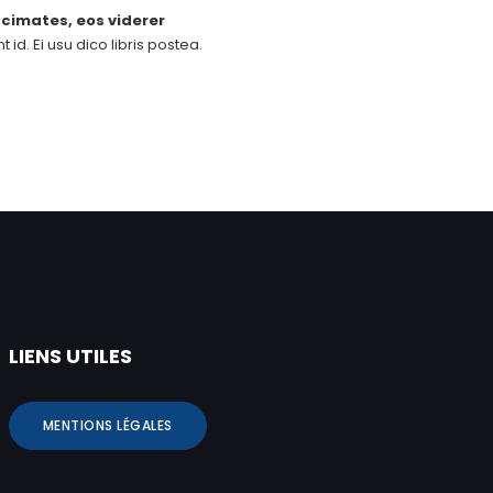
cimates, eos viderer
id. Ei usu dico libris postea.
LIENS UTILES
MENTIONS LÉGALES