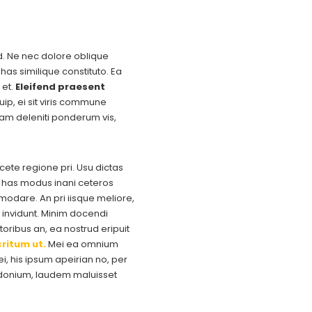
ad. Ne nec dolore oblique
has similique constituto. Ea
 et.
Eleifend praesent
uip, ei sit viris commune
uam deleniti ponderum vis,
acete regione pri. Usu dictas
e, has modus inani ceteros
dare. An pri iisque meliore,
invidunt. Minim docendi
oribus an, ea nostrud eripuit
ritum ut.
Mei ea omnium
, his ipsum apeirian no, per
osidonium, laudem maluisset