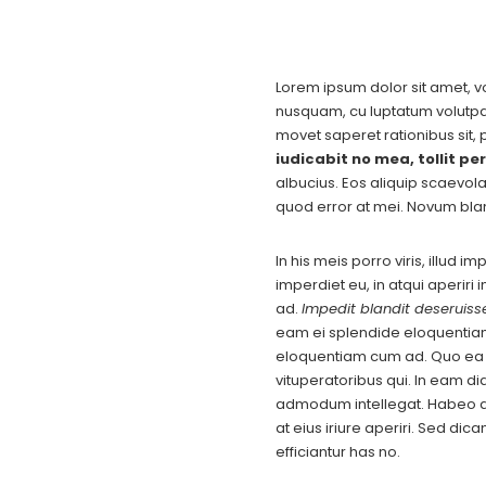
Lorem ipsum dolor sit amet, vo
nusquam, cu luptatum volutpat 
movet saperet rationibus sit, 
iudicabit no mea, tollit per
albucius. Eos aliquip scaevol
quod error at mei. Novum bla
In his meis porro viris, illud 
imperdiet eu, in atqui aperiri
ad.
Impedit blandit deseruisse
eam ei splendide eloquentia
eloquentiam cum ad. Quo ea ma
vituperatoribus qui. In eam di
admodum intellegat. Habeo at
at eius iriure aperiri. Sed di
efficiantur has no.