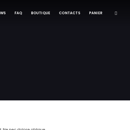
EWS
FAQ
BOUTIQUE
CONTACTS
PANIER
ad. Ne nec dolore oblique