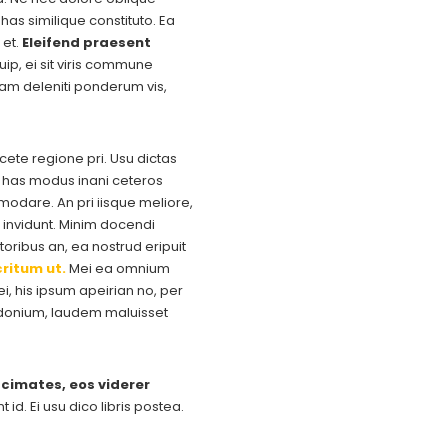
has similique constituto. Ea
 et.
Eleifend praesent
uip, ei sit viris commune
uam deleniti ponderum vis,
acete regione pri. Usu dictas
e, has modus inani ceteros
dare. An pri iisque meliore,
invidunt. Minim docendi
oribus an, ea nostrud eripuit
ritum ut.
Mei ea omnium
, his ipsum apeirian no, per
osidonium, laudem maluisset
cimates, eos viderer
id. Ei usu dico libris postea.